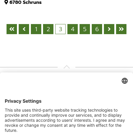
6780
Schruns
1
2
3
4
5
6
Abonnieren Sie unseren
Kontaktieren Sie uns
Newsletter
Melden Sie sich heute kostenlos an und werden
Sie als erster über neue Updates informiert.
MATTHIAS HARTINGER IMMOBILIEN E&H Immobilien
GmbH
Kornmarktstraße 2, 6900 Bregenz