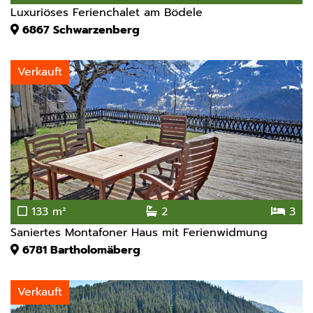
Luxuriöses Ferienchalet am Bödele
6867
Schwarzenberg
Verkauft
133 m²
2
3
Saniertes Montafoner Haus mit Ferienwidmung
6781
Bartholomäberg
Verkauft