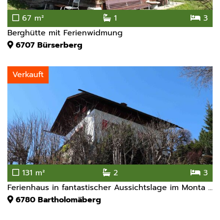
67 m²
1
3
Berghütte mit Ferienwidmung
6707
Bürserberg
Verkauft
131 m²
2
3
Ferienhaus in fantastischer Aussichtslage im Monta ...
6780
Bartholomäberg