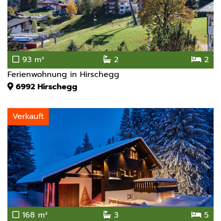
93 m²
2
2
Ferienwohnung in Hirschegg
6992
Hirschegg
Verkauft
168 m²
3
5