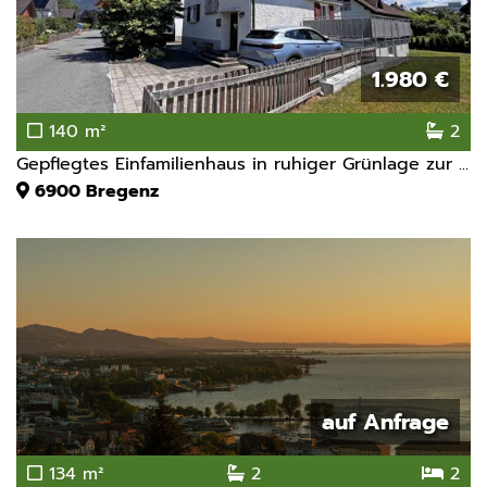
1.980 €
140 m²
2
Gepflegtes Einfamilienhaus in ruhiger Grünlage zur ...
6900
Bregenz
auf Anfrage
134 m²
2
2