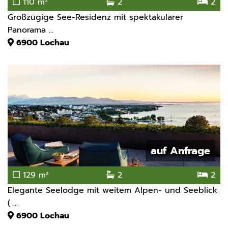
110 m²
2
2
Großzügige See-Residenz mit spektakulärer
Panorama ...
6900
Lochau
auf Anfrage
129 m²
2
2
Elegante Seelodge mit weitem Alpen- und Seeblick
( ...
6900
Lochau