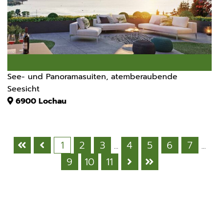
See- und Panoramasuiten, atemberaubende
Seesicht
6900
Lochau
1
2
3
4
5
6
7
...
...
9
10
11