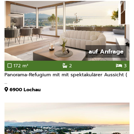
auf Anfrage
172 m²
2
3
Panorama-Refugium mit mit spektakulärer Aussicht (
...
6900
Lochau