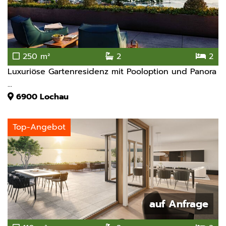
250 m²
2
2
Luxuriöse Gartenresidenz mit Pooloption und Panora
...
6900
Lochau
Top-Angebot
auf Anfrage