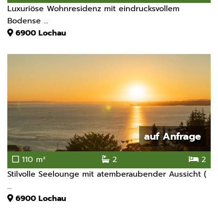
Luxuriöse Wohnresidenz mit eindrucksvollem
Bodense ...
6900
Lochau
auf Anfrage
110 m²
2
2
Stilvolle Seelounge mit atemberaubender Aussicht (
...
6900
Lochau