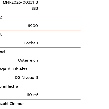
MHI-2026-00331_3
SS3
LZ
6900
t
Lochau
and
Österreich
age d. Objekts
DG Niveau 3
hnfläche
110 m²
zahl Zimmer