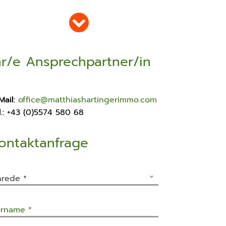
3
zahl Schlafzimmer
2
hr/e Ansprechpartner/in
zahl Badezimmer
2
lkon/Terrasse
Mail:
office@matthiashartingerimmo.com
äche
.:
+43 (0)5574 580 68
50 m²
ontaktanfrage
ellplätze
2
efgaragenstellplätze
rede *
à 47.500 € (Kauf)
feuerung
rname *
ft-/Wasserwärmepumpe