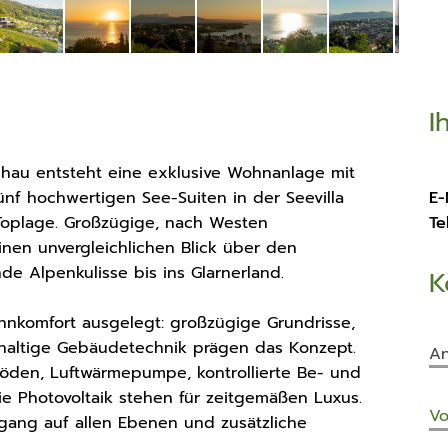
An
I
An
chau entsteht eine exklusive Wohnanlage mit
Ba
fünf hochwertigen See-Suiten in der Seevilla
E-
Fl
 Toplage. Großzügige, nach Westen
Tel
inen unvergleichlichen Blick über den
e Alpenkulisse bis ins Glarnerland.
K
St
hnkomfort ausgelegt: großzügige Grundrisse,
Ti
haltige Gebäudetechnik prägen das Konzept.
An
böden, Luftwärmepumpe, kontrollierte Be- und
 Photovoltaik stehen für zeitgemäßen Luxus.
Be
Vo
zugang auf allen Ebenen und zusätzliche
Lu