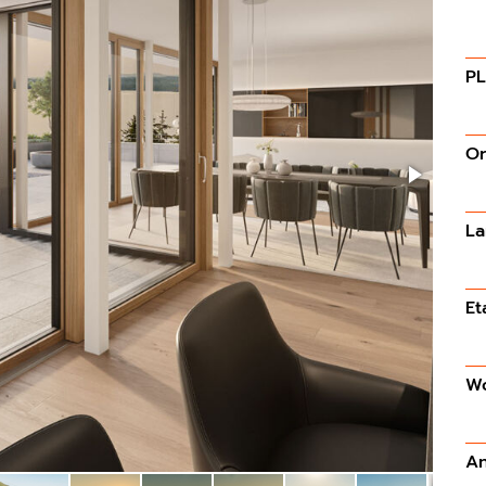
P
Or
L
Et
Wo
An