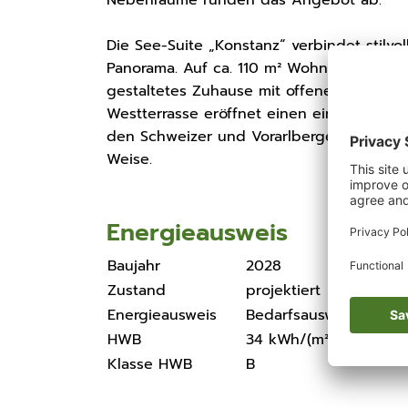
Die See-Suite „Konstanz“ verbindet stilv
Panorama. Auf ca. 110 m² Wohnfläche und 
gestaltetes Zuhause mit offenem, großzü
Westterrasse eröffnet einen einzigartig
den Schweizer und Vorarlberger Alpen u
Weise.
Energieausweis
Baujahr
2028
Zustand
projektiert
Energieausweis
Bedarfsausweis
HWB
34 kWh/(m²a)
Klasse HWB
B