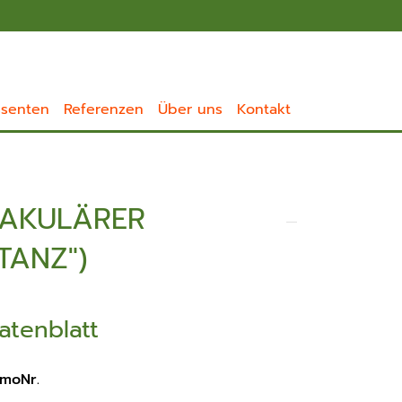
ssenten
Referenzen
Über uns
Kontakt
AKULÄRER P
ANZ")
atenblatt
moNr.