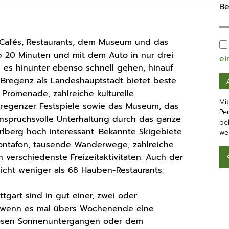
n Cafés, Restaurants, dem Museum und das
 20 Minuten und mit dem Auto in nur drei
ei
e es hinunter ebenso schnell gehen, hinauf
 Bregenz als Landeshauptstadt bietet beste
 Promenade, zahlreiche kulturelle
Mi
Bregenzer Festspiele sowie das Museum, das
Pe
nspruchsvolle Unterhaltung durch das ganze
be
rarlberg hoch interessant. Bekannte Skigebiete
we
Montafon, tausende Wanderwege, zahlreiche
verschiedenste Freizeitaktivitäten. Auch der
cht weniger als 68 Hauben-Restaurants.
tgart sind in gut einer, zwei oder
nd wenn es mal übers Wochenende eine
iosen Sonnenuntergängen oder dem