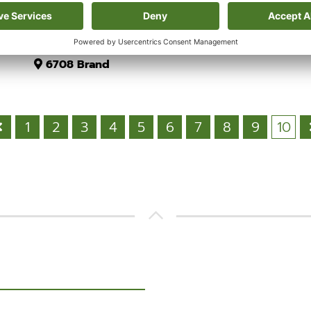
195 m²
3
3
(R)evolutionäres Walserhaus "Billabong"
6708
Brand
1
2
3
4
5
6
7
8
9
10