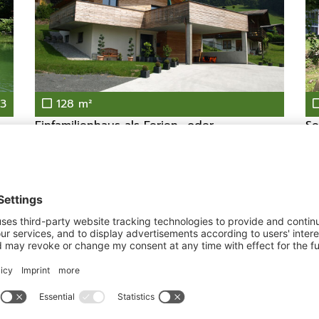
3
128 m²
Einfamilienhaus als Ferien- oder
Se
Hauptwohnsitz
6850
Dornbirn
Verkauft