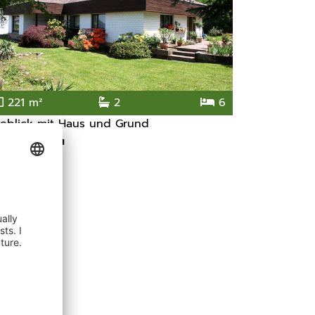
221 m²
2
6
eblick mit Haus und Grund
6911
Lochau