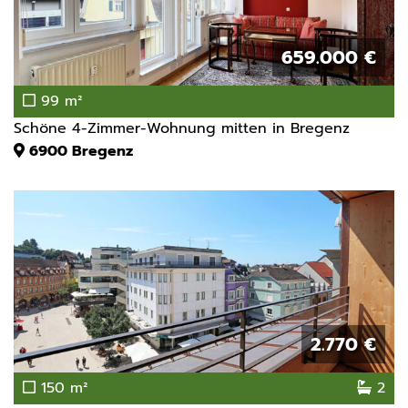
659.000 €
99 m²
Schöne 4-Zimmer-Wohnung mitten in Bregenz
6900
Bregenz
2.770 €
150 m²
2