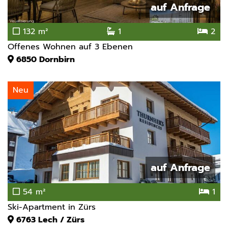
auf Anfrage
132 m²
1
2
Offenes Wohnen auf 3 Ebenen
6850
Dornbirn
Neu
auf Anfrage
54 m²
1
Ski-Apartment in Zürs
6763
Lech / Zürs