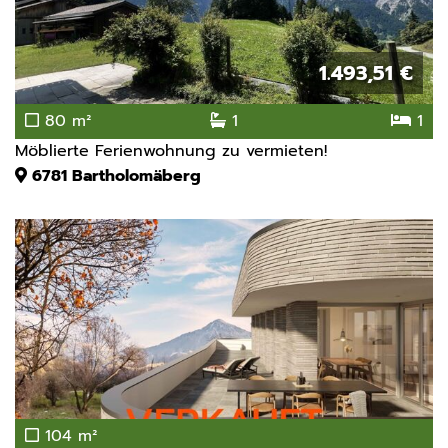
1.493,51 €
80 m²
1
1
Möblierte Ferienwohnung zu vermieten!
6781
Bartholomäberg
104 m²