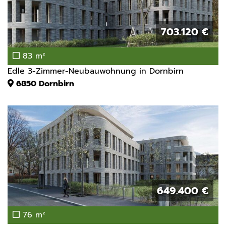
703.120 €
83 m²
Edle 3-Zimmer-Neubauwohnung in Dornbirn
6850
Dornbirn
649.400 €
76 m²